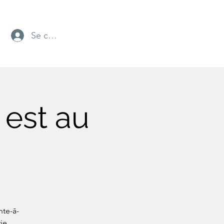
Se connecter
 est au
nte-ā-
ie.