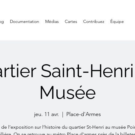
og
Documentation
Médias
Cartes
Contribuez
Équipe
rtier Saint-Henri
Musée
jeu. 11 avr.
  |  
Place-d'Armes
e de l’exposition sur l’histoire du quartier St-Henri au musée Poi
lliėre. On se retrouve au métro Place d'armes près de la billeter