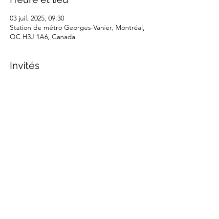
03 juil. 2025, 09:30
Station de métro Georges-Vanier, Montréal,
QC H3J 1A6, Canada
Invités
+ 17 autres invités
Partager cet événement
marche.sante.montreal@gmail.com