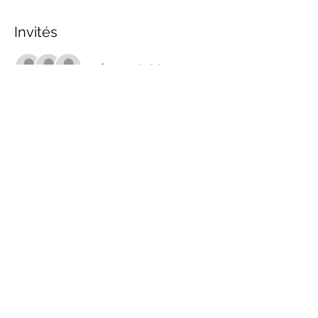
Invités
+ 1 autres invités
Partager cet événement
marche.sante.montreal@gmail.com
Numéro de registration de ARC :
898148200RR0001