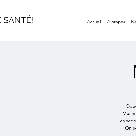
 SAN
TÉ!
Accueil
A propos
Bl
Oeuv
Musée
concep
On se