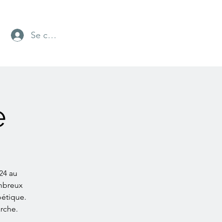
Se connecter
e
24 au
mbreux
étique.
arche.