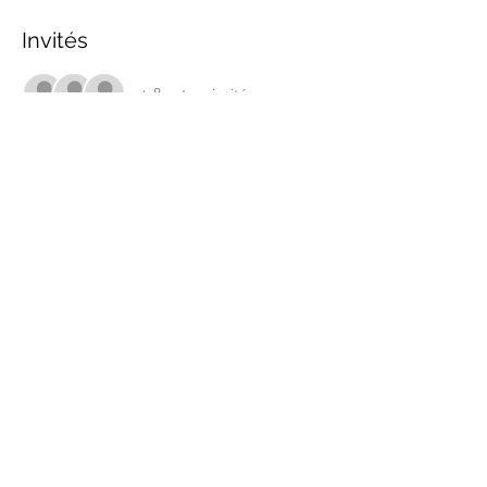
Invités
+ 8 autres invités
Partager cet événement
marche.sante.montreal@gmail.com
Numéro de registration de ARC :
898148200RR0001