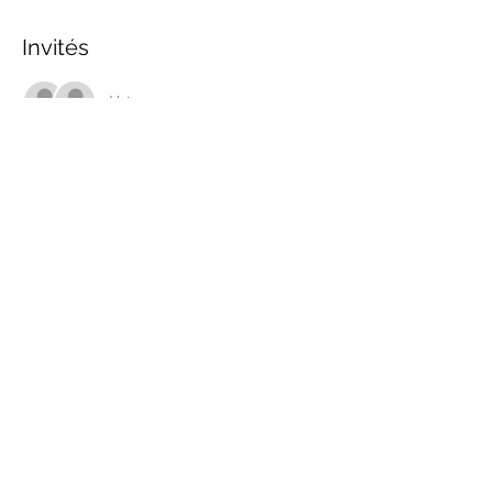
Invités
Voir tout
Partager cet événement
marche.sante.montreal@gmail.com
Numéro de registration de ARC :
898148200RR0001