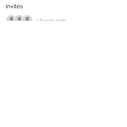
Invités
+ 9 autres invités
Partager cet événement
marche.sante.montreal@gmail.com
Numéro de registration de ARC :
898148200RR0001