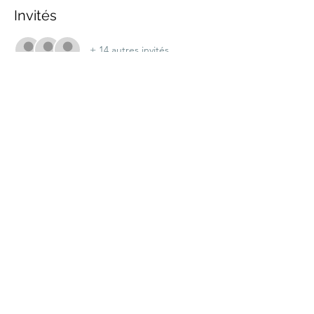
Invités
+ 14 autres invités
Partager cet événement
marche.sante.montreal@gmail.com
Numéro de registration de ARC :
898148200RR0001