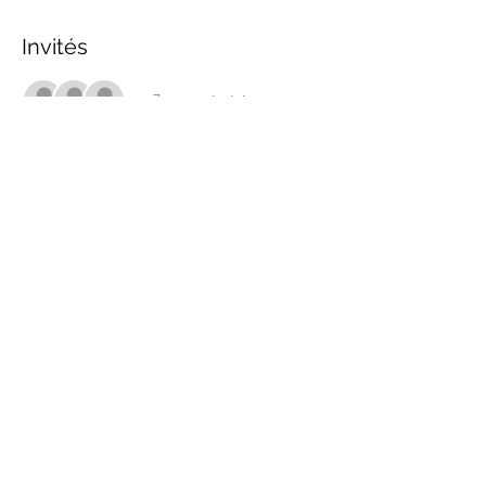
Invités
+ 7 autres invités
Partager cet événement
marche.sante.montreal@gmail.com
Numéro de registration de ARC :
898148200RR0001