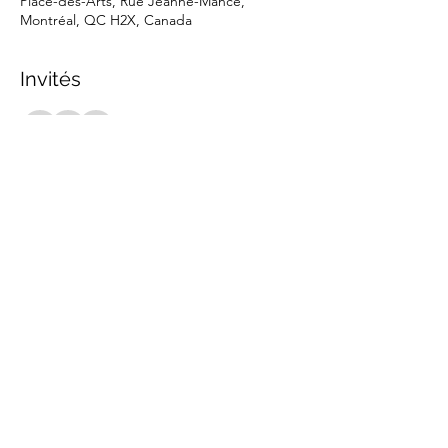
Place-des-Arts, Rue Jeanne-Mance,
Montréal, QC H2X, Canada
Invités
+ 9 autres invités
Partager cet événement
marche.sante.montreal@gmail.com
Numéro de registration de ARC :
898148200RR0001