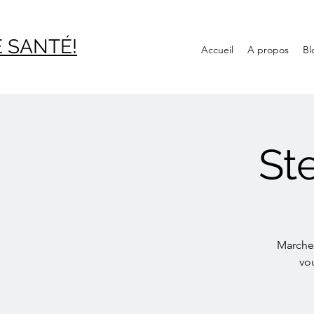
 SAN
TÉ!
Accueil
A propos
Bl
St
Marche 
vo