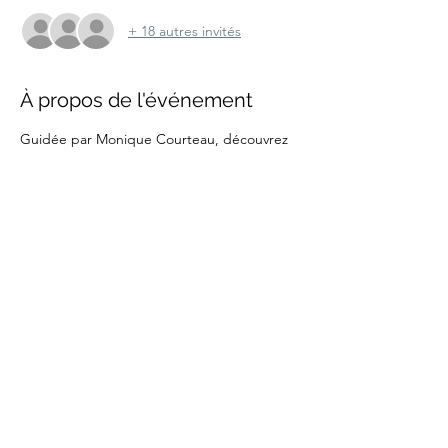
+ 18 autres invités
À propos de l'événement
Guidée par Monique Courteau, découvrez 
les maisons et édifices du fameux roman de 
Gabrielle Roy.
Partager cet événement
marche.sante.montreal@gmail.com