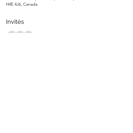
H4E 4J6, Canada
Invités
+ 7 autres invités
Partager cet événement
marche.sante.montreal@gmail.com
Numéro de registration de ARC :
898148200RR0001