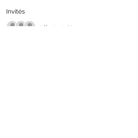
Invités
+ 15 autres invités
Partager cet événement
marche.sante.montreal@gmail.com
Numéro de registration de ARC :
898148200RR0001