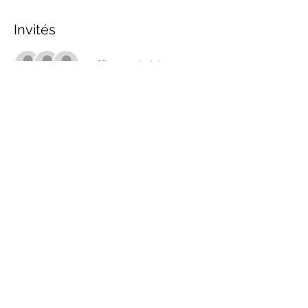
Invités
+ 15 autres invités
Partager cet événement
marche.sante.montreal@gmail.com
Numéro de registration de ARC :
898148200RR0001