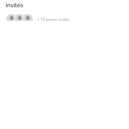
Invités
+ 13 autres invités
Partager cet événement
marche.sante.montreal@gmail.com
Numéro de registration de ARC :
898148200RR0001