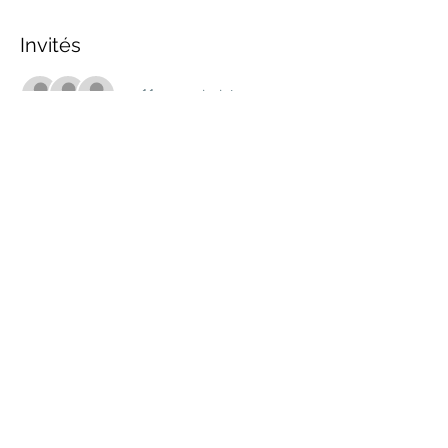
Invités
+ 11 autres invités
Partager cet événement
marche.sante.montreal@gmail.com
Numéro de registration de ARC :
898148200RR0001