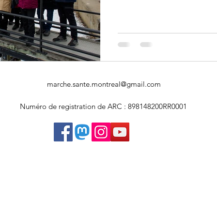
Art souterrain
Salons et expositions
Université Concordia
marche.sante.montreal@gmail.com
Numéro de registration de ARC : 898148200RR0001