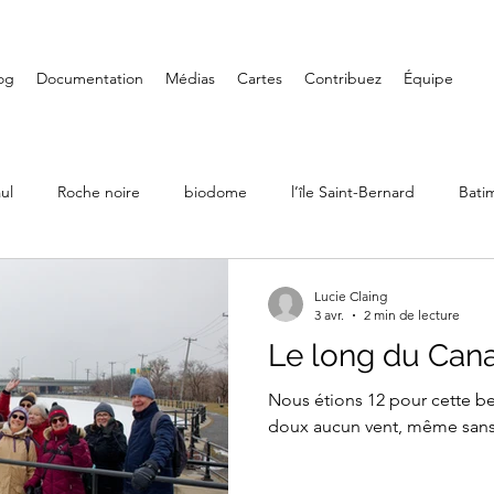
og
Documentation
Médias
Cartes
Contribuez
Équipe
ul
Roche noire
biodome
l’île Saint-Bernard
Bati
Ville Émard
Musées
Petite-Bourgogne
Parcs
Lucie Claing
3 avr.
2 min de lecture
Le long du Cana
LaSalle
Randonnée
Iles de Boucherville
Château D
Nous étions 12 pour cette b
doux aucun vent, même sans s
Art mural
Saint-Henri
Fondation PHI
Carré Doré