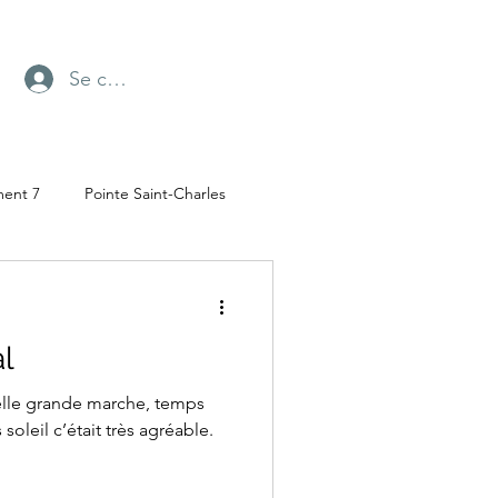
Se connecter
ment 7
Pointe Saint-Charles
Radio-Canada
l
ufresne
Parc Angrignon
elle grande marche, temps
oleil c’était très agréable.