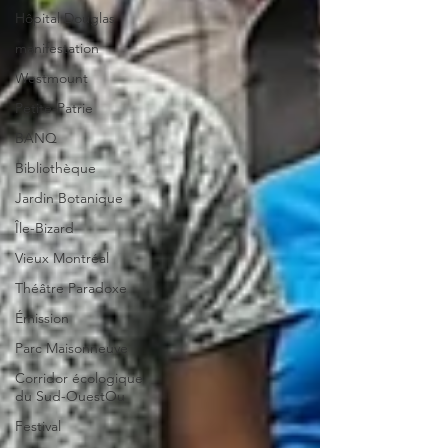
Hôpital Douglas
manifestation
Westmount
Petite-Patrie
BANQ
Bibliothèque
Jardin Botanique
Île-Bizard
Vieux Montréal
Théâtre Paradoxe
Émission
Parc Maisonneuve
Corridor écologique
du Sud-OuestOu
Festival