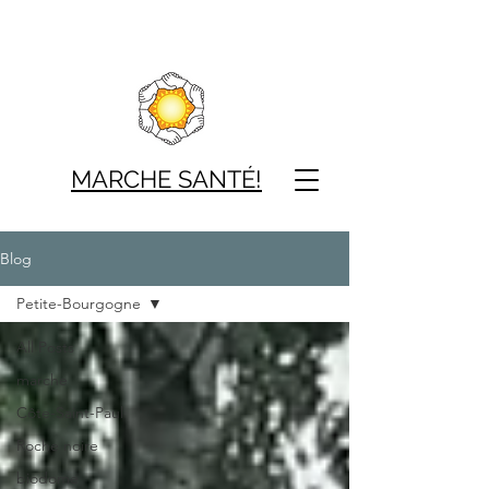
MARCHE SAN
TÉ!
Blog
Petite-Bourgogne
All Posts
marche
Côte-Saint-Paul
Roche noire
biodome