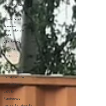
l’île Saint-Bernard
Batiment 7
Pointe Saint-Charles
Journée
internationale des
aînés
Ville Émard
Musées
Petite-Bourgogne
Parcs
Radio-Canada
Canal Lachine
Bibliothèque
LaSalle
Randonnée
Iles de Boucherville