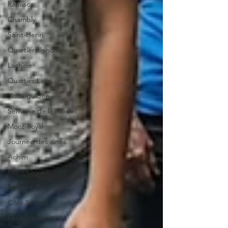
Rabasca
Chambly
Saint-Henri
Quartier chinois
Lachine
Quartier Latin
Visite guidée
Semaine de la mode
Mont-Royal
Journée des ainés
Achim
Mont-Orford
Île Saint-Bernard
Côte St-Paul
Petits tannants