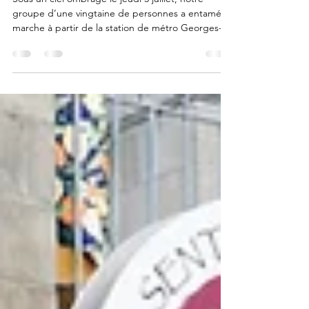
NOTRE DÉPUTÉ PROVINCIAL
Sous un ciel ombragé le jeudi 3 juillet, notre
groupe d’une vingtaine de personnes a entamé sa
marche à partir de la station de métro Georges-
Vanier, accompagné du député Guillaume Cliche-
Rivard...