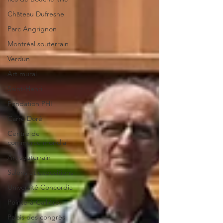
Château Dufresne
Parc Angrignon
Montréal souterrain
Verdun
Art mural
Saint-Henri
Fondation PHI
Carré Doré
Centre de
commerce mondial
Art souterrain
Salons et expositions
Université Concordia
Pointe-à-Callière.
Palais des congrès