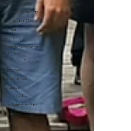
Visite guidée
Assemblée générale
Village-aux-Oies
Verdun
Art Urbain
Corridor écologique
Darlington
Parc Jean Drapeau
Varennes
Boisé St-Paul
Glissade
Canal Lachine
l’île Sainte-Hélène
Chorale
L'Île Saint-Bernard