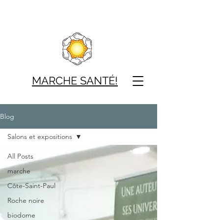
MARCHE SAN
TÉ!
Blog
Salons et expositions
All Posts
marche
Côte-Saint-Paul
Roche noire
biodome