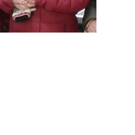
Château Dufresne
Parc Angrignon
Montréal souterrain
Verdun
Art mural
Saint-Henri
Fondation PHI
Carré Doré
Centre de commerce
mondial
Art souterrain
Salons et expositions
Université Concordia
Pointe-à-Callière.
Palais des congrès