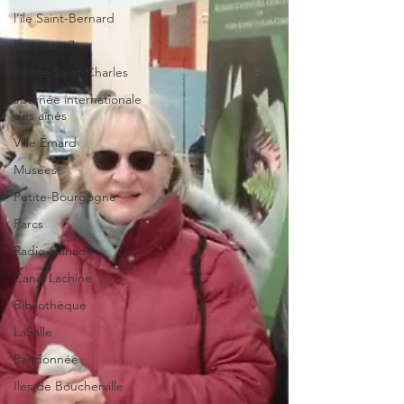
l’île Saint-Bernard
Batiment 7
Pointe Saint-Charles
Journée internationale
des aînés
Ville Émard
Musées
Petite-Bourgogne
Parcs
Radio-Canada
Canal Lachine
Bibliothèque
LaSalle
Randonnée
Iles de Boucherville