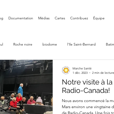
og
Documentation
Médias
Cartes
Contribuez
Équipe
ul
Roche noire
biodome
l’île Saint-Bernard
Bati
Ville Émard
Musées
Petite-Bourgogne
Parcs
Marche Santé
1 déc. 2023
2 min de lectur
Notre visite à l
LaSalle
Randonnée
Iles de Boucherville
Château D
Radio-Canada!
Nous avons commencé la ma
Art mural
Saint-Henri
Fondation PHI
Carré Doré
Mars environ une vingtaine d
de Radio-Canada. Une fois to