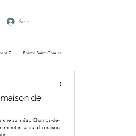
Se connecter
ment 7
Pointe Saint-Charles
Radio-Canada
e
a maison de
ufresne
Parc Angrignon
rche au métro Champs-de-
e minutes jusqu’à la maison
ut...