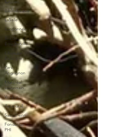
Lachine
Bibliothèque
LaSalle
Randonnée
Iles de
Boucherville
Château
Dufresne
Parc
Angrignon
Montréal
souterrain
Verdun
Art mural
Saint-Henri
Fondation
PHI