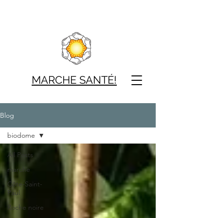
MARCHE SAN
TÉ!
Blog
biodome
All Posts
marche
Côte-Saint-
Paul
Roche noire