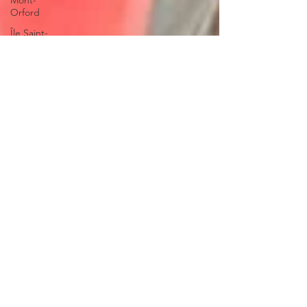
Mont-
Orford
Île Saint-
Bernard
Côte St-
Paul
Petits
tannants
Visite
guidée
Assemblée
générale
Village-aux-
Oies
Verdun
Art Urbain
Corridor
écologique
Darlington