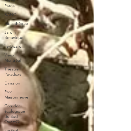
Petite-
Patrie
BANQ
Bibliothèque
Jardin
Botanique
Île-Bizard
Vieux
Montréal
Théâtre
Paradoxe
Émission
Parc
Maisonneuve
Corridor
écologique
du Sud-
OuestOu
Festival