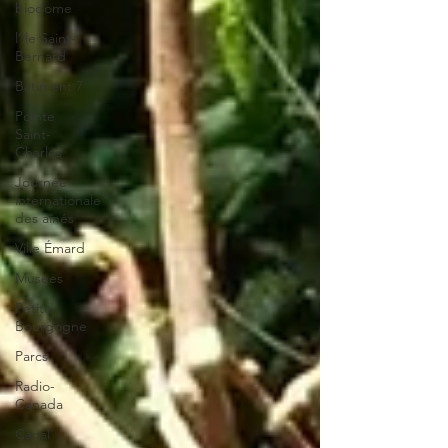
biodome
l’île Saint-
Bernard
Batiment 7
Pointe
Saint-
Charles
Journée
internationale
des aînés
Ville Émard
Musées
Petite-
Bourgogne
Parcs
Radio-
Canada
Canal