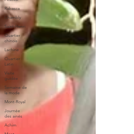
Rabasca
Chambly
Saint-Henri
Quartier
chinois
Lachine
Quartier
Latin
Visite
guidée
Semaine de
la mode
Mont-Royal
Journée
des ainés
Achim