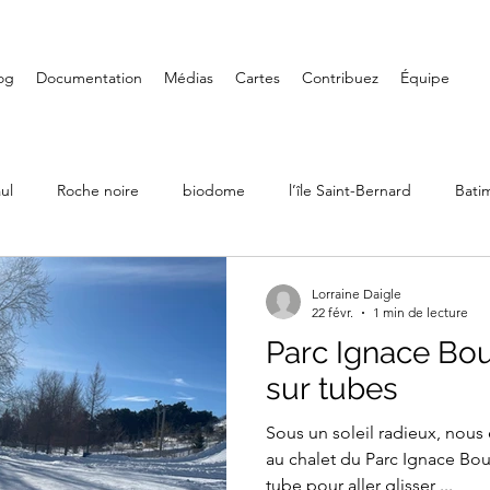
og
Documentation
Médias
Cartes
Contribuez
Équipe
ul
Roche noire
biodome
l’île Saint-Bernard
Bati
Ville Émard
Musées
Petite-Bourgogne
Parcs
Lorraine Daigle
22 févr.
1 min de lecture
Parc Ignace Bou
LaSalle
Randonnée
Iles de Boucherville
Château D
sur tubes
Sous un soleil radieux, nous
Art mural
Saint-Henri
Fondation PHI
Carré Doré
au chalet du Parc Ignace Bou
tube pour aller glisser ...