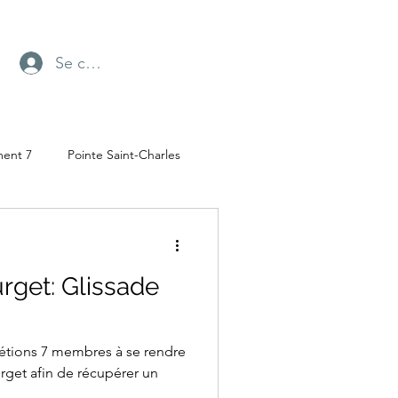
Se connecter
ment 7
Pointe Saint-Charles
Radio-Canada
rget: Glissade
ufresne
Parc Angrignon
 étions 7 membres à se rendre
rget afin de récupérer un