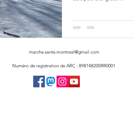
Art souterrain
Salons et expositions
Université Concordia
marche.sante.montreal@gmail.com
Numéro de registration de ARC : 898148200RR0001