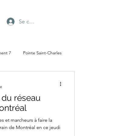
Se connecter
ment 7
Pointe Saint-Charles
Radio-Canada
re
 du réseau
ufresne
Parc Angrignon
ontréal
s et marcheurs à faire la
rain de Montréal en ce jeudi