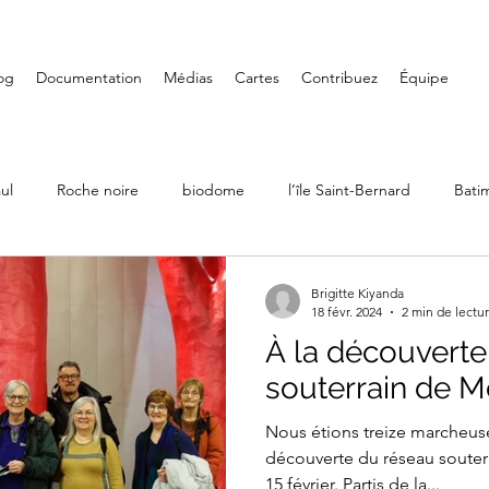
og
Documentation
Médias
Cartes
Contribuez
Équipe
ul
Roche noire
biodome
l’île Saint-Bernard
Bati
Ville Émard
Musées
Petite-Bourgogne
Parcs
Brigitte Kiyanda
18 févr. 2024
2 min de lectu
À la découverte
LaSalle
Randonnée
Iles de Boucherville
Château D
souterrain de M
Nous étions treize marcheuse
Art mural
Saint-Henri
Fondation PHI
Carré Doré
découverte du réseau souter
15 février. Partis de la...