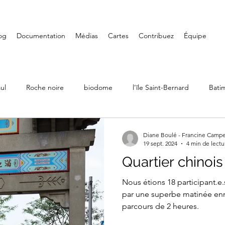
og
Documentation
Médias
Cartes
Contribuez
Équipe
ul
Roche noire
biodome
l’île Saint-Bernard
Bati
Ville Émard
Musées
Petite-Bourgogne
Parcs
Diane Boulé - Francine Camp
19 sept. 2024
4 min de lectu
Quartier chinoi
LaSalle
Randonnée
Iles de Boucherville
Château D
Nous étions 18 participant.e.
par une superbe matinée en
parcours de 2 heures.
Art mural
Saint-Henri
Fondation PHI
Carré Doré