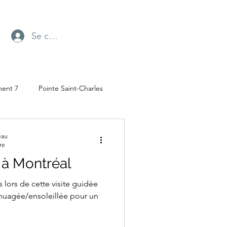
Se connecter
ment 7
Pointe Saint-Charles
Radio-Canada
eau
re
s à Montréal
ufresne
Parc Angrignon
s lors de cette visite guidée
nuagée/ensoleillée pour un