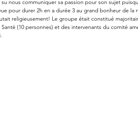
l a su nous communiquer sa passion pour son sujet puisqu
vue pour durer 2h en a durée 3 au grand bonheur de la m
outait religieusement! Le groupe était constitué majorita
anté (10 personnes) et des intervenants du comité a
. 