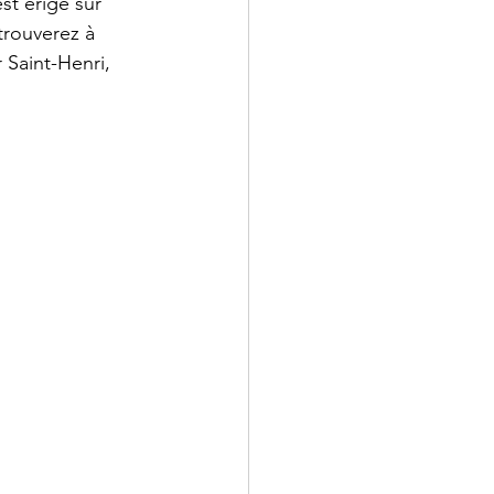
st érigé sur 
trouverez à 
 Saint-Henri, 