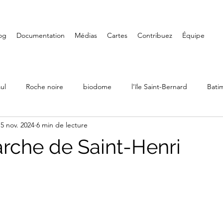
og
Documentation
Médias
Cartes
Contribuez
Équipe
ul
Roche noire
biodome
l’île Saint-Bernard
Bati
5 nov. 2024
6 min de lecture
Ville Émard
Musées
Petite-Bourgogne
Parcs
rche de Saint-Henri
LaSalle
Randonnée
Iles de Boucherville
Château D
Art mural
Saint-Henri
Fondation PHI
Carré Doré