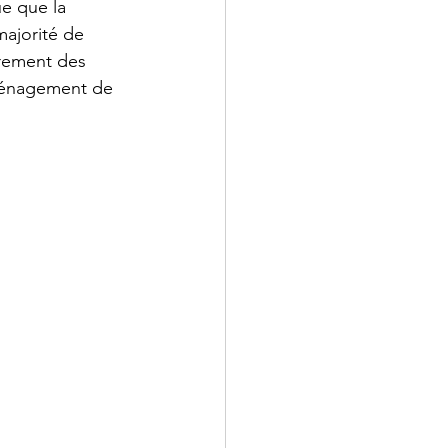
e que la 
ajorité de 
irement des 
ménagement de 