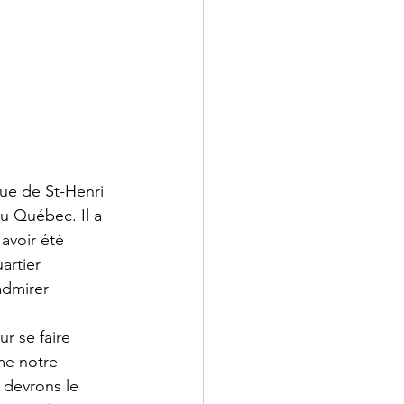
ue de St-Henri 
u Québec. Il a 
avoir été 
artier 
admirer 
r se faire 
me notre 
 devrons le 