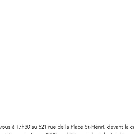
Art souterrain
Salons et expositions
Université Concordia
ous à 17h30 au 521 rue de la Place St-Henri, devant la c