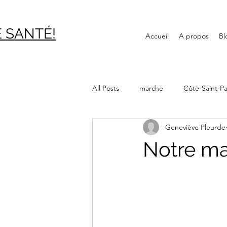
 SAN
TÉ!
Accueil
A propos
Bl
All Posts
marche
Côte-Saint-Pa
Geneviève Plourde
Journée internationale des aînés
Notre ma
Canal Lachine
Bibliothèque
Montréal souterrain
Verdun