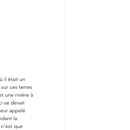
il était un 
 sur ces terres 
t une rivière à 
i se devait 
teur appelé 
ndant la 
 n’est que 