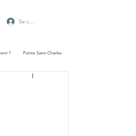
Se connecter
ment 7
Pointe Saint-Charles
Radio-Canada
ufresne
Parc Angrignon