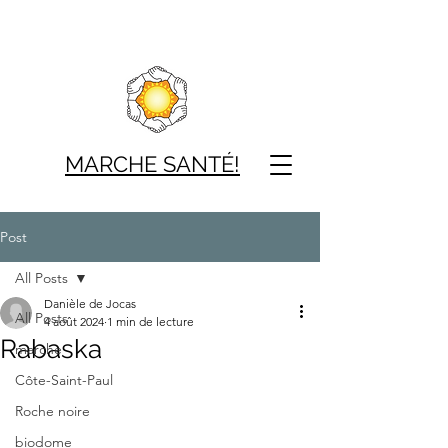
MARCHE SAN
TÉ!
Post
All Posts
Danièle de Jocas
All Posts
4 août 2024
1 min de lecture
Rabaska
marche
Côte-Saint-Paul
Roche noire
biodome