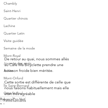
Chambly
Saint-Henri
Quartier chinois
Lachine
Quartier Latin
Visite guidée
Semaine de la mode
Mont-Royal
De retour au quai, nous sommes allés 
Journée des ainés
au Café Ma Bicyclette prendre une 
boisson froide bien méritée. 
Achim
Mont-Orford
Cette sortie est différente de celle que 
Île Saint-Bernard
nous faisons habituellement mais elle 
Côte St-Paul
était très agréable
Rabasca
Pro-Vert
Petits tannants
Rabasca