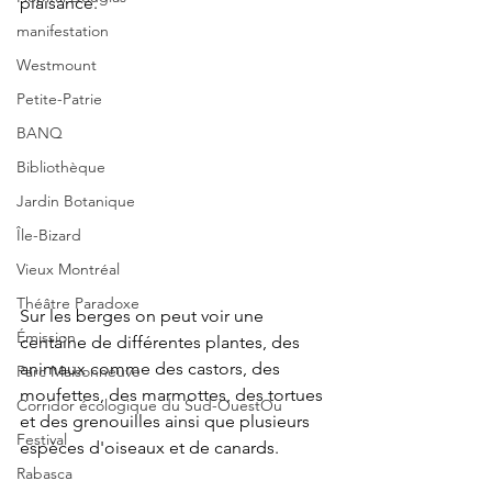
plaisance. 
manifestation
Westmount
Petite-Patrie
BANQ
Bibliothèque
Jardin Botanique
Île-Bizard
Vieux Montréal
Théâtre Paradoxe
Sur les berges on peut voir une 
Émission
centaine de différentes plantes, des 
animaux comme des castors, des 
Parc Maisonneuve
moufettes, des marmottes, des tortues 
Corridor écologique du Sud-OuestOu
et des grenouilles ainsi que plusieurs 
Festival
espèces d'oiseaux et de canards.
Rabasca