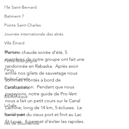
l’île Saint-Bernard
Batiment 7
Pointe Saint-Charles
Journée internationale des aînés
Ville Émard
Musées
Par une chaude soirée d'été, 5 
membres de notre groupe ont fait une 
Petite-Bourgogne
randonnée en Rabaska.  Après avoir 
Parcs
enfilé nos gilets de sauvetage nous 
Radio-Canada
sommes montés à bord de 
l'embarcation.  Pendant que nous 
Canal Lachine
pagayions, notre guide de Pro-Vert 
Bibliothèque
nous a fait un petit cours sur le Canal 
LaSalle
Lachine; long de 14 km, 5 écluses.  Le 
Randonnée
canal part du vieux port et finit au Lac 
St-Louis.  Il permet d'éviter les rapides.
Iles de Boucherville