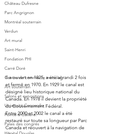
Château Dufresne
Parc Angrignon
Montréal souterrain
Verdun
Art mural
Saint-Henri
Fondation PHI
Carré Doré
Il a ouvert en 1825, a été agrandi 2 fois 
Centre de commerce mondial
et fermē en 1970. En 1929 le canal est 
Art souterrain
désigné lieu historique national du 
Salons et expositions
Canada. En 1978 il devient la propriété 
Université Concordia
du Gouvernement Fédéral.
Entre 2000 et 2002 le canal a été 
Pointe-à-Callière.
restauré sur toute sa longueur par Parc 
Palais des congrès
Canada et réouvert à la navigation de 
Hôpital Douglas