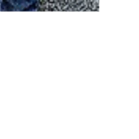
Côte St-Paul
Petits
tannants
Visite guidée
Assemblée
générale
Village-aux-
Oies
Verdun
Art Urbain
Corridor
écologique
Darlington
Parc Jean
Drapeau
Varennes
Boisé St-Paul