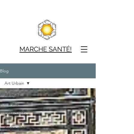
MARCHE SAN
TÉ!
Blog
Art Urbain
All Posts
marche
Côte-Saint-
Paul
Roche noire