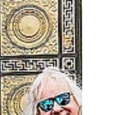
biodome
l’île Saint-
Bernard
Batiment 7
Pointe Saint-
Charles
Journée
internationale
des aînés
Ville Émard
Musées
Petite-
Bourgogne
Parcs
Radio-
Canada
Canal
Lachine