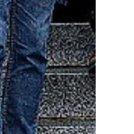
Chambly
Saint-Henri
Quartier
chinois
Lachine
Quartier
Latin
Visite guidée
Semaine de
la mode
Mont-Royal
Journée des
ainés
Achim
Mont-Orford
Île Saint-
Bernard