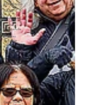
Bibliothèque
LaSalle
Randonnée
Iles de
Boucherville
Château
Dufresne
Parc
Angrignon
Montréal
souterrain
Verdun
Art mural
Saint-Henri
Fondation
PHI
Carré Doré