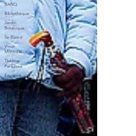
BANQ
Bibliothèque
Jardin
Botanique
Île-Bizard
Vieux
Montréal
Théâtre
Paradoxe
Émission
Parc
Maisonneuve
Corridor
écologique
du Sud-
OuestOu
Festival
Rabasca