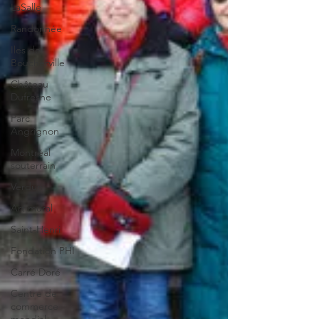
LaSalle
Randonnée
Iles de
Boucherville
Château
Dufresne
Parc
Angrignon
Montréal
souterrain
Verdun
Art mural
Saint-Henri
Fondation PHI
Carré Doré
Centre de
commerce