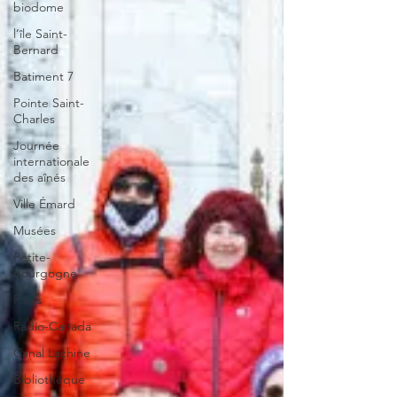
biodome
l’île Saint-
Bernard
Batiment 7
Pointe Saint-
Charles
Journée
internationale
des aînés
Ville Émard
Musées
Petite-
Bourgogne
Parcs
Radio-Canada
Canal Lachine
Bibliothèque