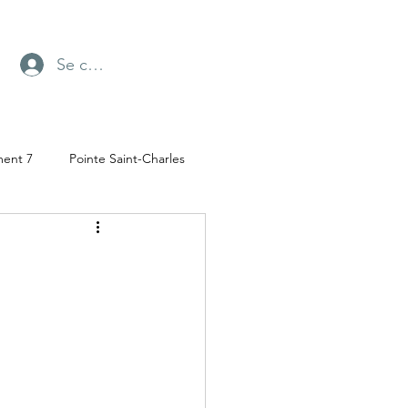
Se connecter
ment 7
Pointe Saint-Charles
Radio-Canada
ufresne
Parc Angrignon