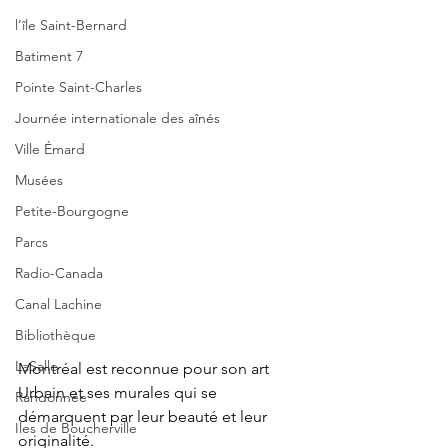
l’île Saint-Bernard
Batiment 7
Pointe Saint-Charles
Journée internationale des aînés
Ville Émard
Musées
Petite-Bourgogne
Parcs
Radio-Canada
Canal Lachine
Bibliothèque
LaSalle
Montréal est reconnue pour son art 
Urbain et ses murales qui se 
Randonnée
démarquent par leur beauté et leur 
Iles de Boucherville
originalité.