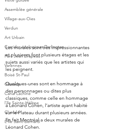
Visite guidée
Assemblée générale
Village-aux-Oies
Verdun
Art Urbain
Corridor écologique Darlington
Les murales sont très impressionnantes 
et plusieurs font plusieurs étages et les 
Parc Jean Drapeau
sujets aussi variés que les artistes qui 
Varennes
les peignent.
Boisé St-Paul
Quelques-unes sont en hommage à 
Glissade
des personnages ou dites plus 
Canal Lachine
classiques, comme celle en hommage 
l’île Sainte-Hélène
à Léonard Cohen, l’artiste ayant habité 
Chorale
sur le Plateau durant plusieurs années. 
En fait Montréal a deux murales de 
L'Île Saint-Bernard
Léonard Cohen.