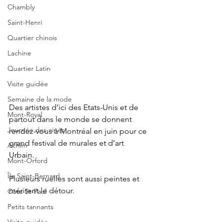
Chambly
Saint-Henri
Quartier chinois
Lachine
Quartier Latin
Visite guidée
Semaine de la mode
Des artistes d’ici des Etats-Unis et de 
Mont-Royal
partout dans le monde se donnent 
Journée des ainés
rendez-vous à Montréal en juin pour ce 
grand festival de murales et d’art 
Achim
Urbain.
Mont-Orford
Île Saint-Bernard
Plusieurs ruelles sont aussi peintes et 
méritent le détour.
Côte St-Paul
Petits tannants