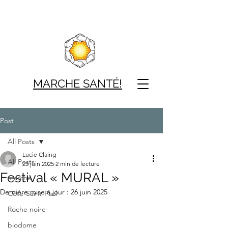
MARCHE SAN
TÉ!
Post
All Posts
Lucie Claing
All Posts
23 juin 2025
2 min de lecture
Festival « MURAL »
marche
Dernière mise à jour :
26 juin 2025
Côte-Saint-Paul
Roche noire
biodome