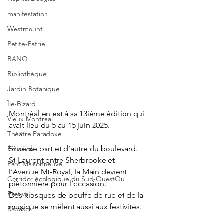
manifestation
Westmount
Petite-Patrie
BANQ
Bibliothèque
Jardin Botanique
Île-Bizard
Montréal en est à sa 13ième édition qui 
Vieux Montréal
avait lieu du 5 au 15 juin 2025.
Théâtre Paradoxe
Situé de part et d’autre du boulevard. 
Émission
St-Laurent entre Sherbrooke et 
Parc Maisonneuve
l’Avenue Mt-Royal, la Main devient 
Corridor écologique du Sud-OuestOu
piétonnière pour l’occasion. 
Festival
Des kiosques de bouffe de rue et de la 
musique se mêlent aussi aux festivités.
Rabasca