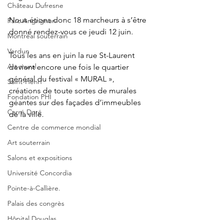
Château Dufresne
Nous étions donc 18 marcheurs à s’être 
Parc Angrignon
donné rendez-vous ce jeudi 12 juin.
Montréal souterrain
Verdun
Tous les ans en juin la rue St-Laurent 
Art mural
devient encore une fois le quartier 
général du festival « MURAL », 
Saint-Henri
créations de toute sortes de murales 
Fondation PHI
géantes sur des façades d’immeubles 
Carré Doré
de la ville.
Centre de commerce mondial
Art souterrain
Salons et expositions
Université Concordia
Pointe-à-Callière.
Palais des congrès
Hôpital Douglas