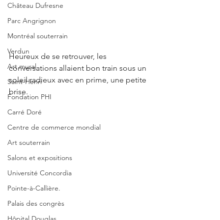
Château Dufresne
Parc Angrignon
Montréal souterrain
Verdun
Heureux de se retrouver, les 
Art mural
conversations allaient bon train sous un 
soleil radieux avec en prime, une petite 
Saint-Henri
brise. 
Fondation PHI
Carré Doré
Centre de commerce mondial
Art souterrain
Salons et expositions
Université Concordia
Pointe-à-Callière.
Palais des congrès
Hôpital Douglas