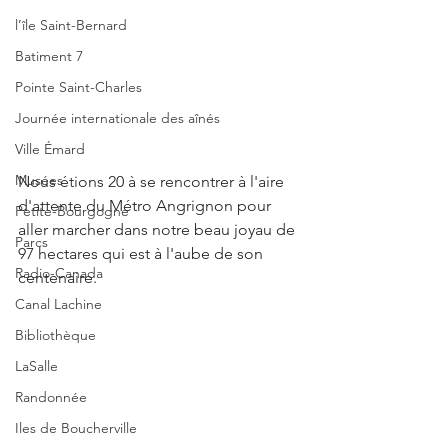
l’île Saint-Bernard
Batiment 7
Pointe Saint-Charles
Journée internationale des aînés
Ville Émard
Musées
Nous étions 20 à se rencontrer à l'aire 
d'attente du Métro Angrignon pour 
Petite-Bourgogne
aller marcher dans notre beau joyau de 
Parcs
97 hectares qui est à l'aube de son 
Radio-Canada
centenaire.
Canal Lachine
Bibliothèque
LaSalle
Randonnée
Iles de Boucherville