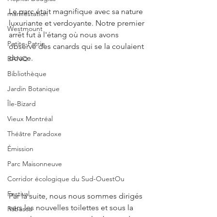
Le parc était magnifique avec sa nature 
manifestation
luxuriante et verdoyante. Notre premier 
Westmount
arrêt fut à l'étang où nous avons 
Petite-Patrie
observé des canards qui se la coulaient 
douce.
BANQ
Bibliothèque
Jardin Botanique
Île-Bizard
Vieux Montréal
Théâtre Paradoxe
Émission
Parc Maisonneuve
Corridor écologique du Sud-OuestOu
Festival
Par la suite, nous nous sommes dirigés 
vers les nouvelles toilettes et sous la 
Rabasca