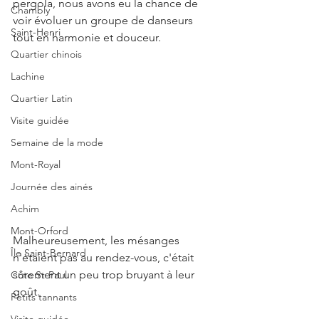
pergola, nous avons eu la chance de 
Chambly
voir évoluer un groupe de danseurs 
Saint-Henri
tout en harmonie et douceur. 
Quartier chinois
Lachine
Quartier Latin
Visite guidée
Semaine de la mode
Mont-Royal
Journée des ainés
Achim
Mont-Orford
Malheureusement, les mésanges 
Île Saint-Bernard
n'étaient pas au rendez-vous, c'était 
sûrement un peu trop bruyant à leur 
Côte St-Paul
goût.
Petits tannants