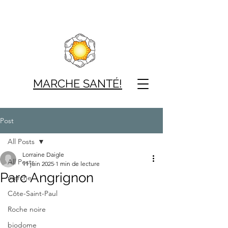
MARCHE SAN
TÉ!
Post
All Posts
Lorraine Daigle
All Posts
11 juin 2025
1 min de lecture
Parc Angrignon
marche
Côte-Saint-Paul
Roche noire
biodome