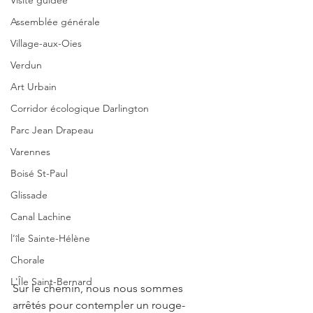
Visite guidée
Assemblée générale
Village-aux-Oies
Verdun
Art Urbain
Corridor écologique Darlington
Parc Jean Drapeau
Varennes
Boisé St-Paul
Glissade
Canal Lachine
l’île Sainte-Hélène
Chorale
L'Île Saint-Bernard
Sur le chemin, nous nous sommes 
arrêtés pour contempler un rouge-