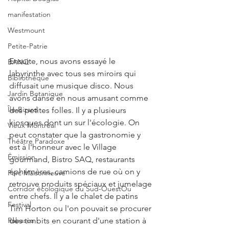
manifestation
Westmount
Petite-Patrie
Ensuite, nous avons essayé le 
BANQ
labyrinthe avec tous ses miroirs qui 
Bibliothèque
diffusait une musique disco. Nous 
Jardin Botanique
avons dansé en nous amusant comme 
Île-Bizard
des petites folles. Il y a plusieurs 
kiosques dont un sur l'écologie. On 
Vieux Montréal
peut constater que la gastronomie y 
Théâtre Paradoxe
est à l'honneur avec le Village 
Émission
gourmand, Bistro SAQ, restaurants 
éphémères, camions de rue où on y 
Parc Maisonneuve
retrouve produits spéciaux et jumelage 
Corridor écologique du Sud-OuestOu
entre chefs. Il y a le chalet de patins 
Festival
Tim Horton ou l'on pouvait se procurer 
Rabasca
des timbits en courant d'une station à 