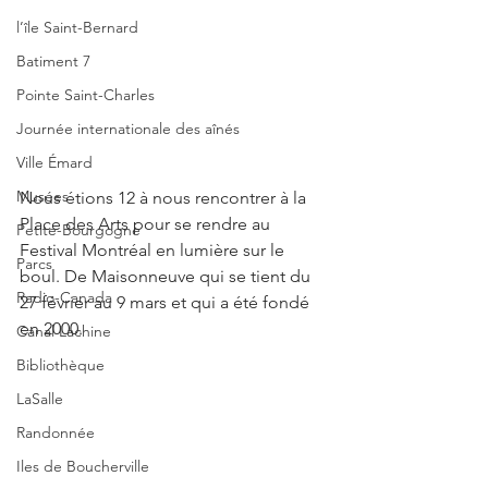
l’île Saint-Bernard
Batiment 7
Pointe Saint-Charles
Journée internationale des aînés
Ville Émard
Musées
Nous étions 12 à nous rencontrer à la 
Place des Arts pour se rendre au 
Petite-Bourgogne
Festival Montréal en lumière sur le 
Parcs
boul. De Maisonneuve qui se tient du 
Radio-Canada
27 février au 9 mars et qui a été fondé 
en 2000.
Canal Lachine
Bibliothèque
LaSalle
Randonnée
Iles de Boucherville