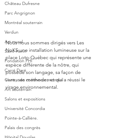
Château Dufresne
Parc Angrignon
Montréal souterrain
Verdun
Art mural
Nous nous sommes dirigés vers Les 
NoKS une installation lumineuse sur la 
Saint-Henri
place Loto-Québec qui représente une 
Fondation PHI
espèce différente de la nôtre, qui 
Carré Doré
possède son langage, sa façon de 
vivre, ses méthodes et qui a réussi le 
Centre de commerce mondial
virage environnemental.
Art souterrain
Salons et expositions
Université Concordia
Pointe-à-Callière.
Palais des congrès
Hôpital Douglas