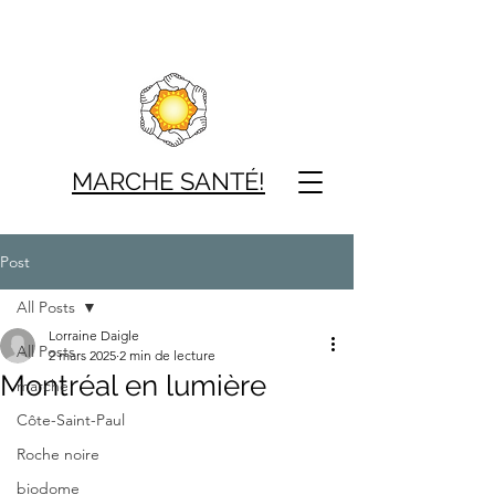
MARCHE SAN
TÉ!
Post
All Posts
Lorraine Daigle
All Posts
2 mars 2025
2 min de lecture
Montréal en lumière
marche
Côte-Saint-Paul
Roche noire
biodome