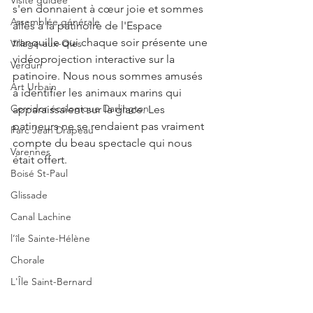
Visite guidée
s'en donnaient à cœur joie et sommes 
Assemblée générale
allés à la patinoire de l'Espace 
tranquille qui chaque soir présente une 
Village-aux-Oies
vidéoprojection interactive sur la 
Verdun
patinoire. Nous nous sommes amusés 
Art Urbain
à identifier les animaux marins qui 
Corridor écologique Darlington
apparaissaient sur la glace. Les 
patineurs ne se rendaient pas vraiment 
Parc Jean Drapeau
compte du beau spectacle qui nous 
Varennes
était offert.
Boisé St-Paul
Glissade
Canal Lachine
l’île Sainte-Hélène
Chorale
L'Île Saint-Bernard