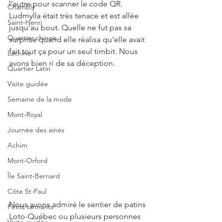
l'autre pour scanner le code QR. 
Chambly
Ludmylla était très tenace et est allée 
Saint-Henri
jusqu'au bout. Quelle ne fut pas sa 
Quartier chinois
surprise quand elle réalisa qu'elle avait 
fait tout ça pour un seul timbit. Nous 
Lachine
avons bien ri de sa déception.
Quartier Latin
Visite guidée
Semaine de la mode
Mont-Royal
Journée des ainés
Achim
Mont-Orford
Île Saint-Bernard
Côte St-Paul
Nous avons admiré le sentier de patins 
Petits tannants
Loto-Québec ou plusieurs personnes 