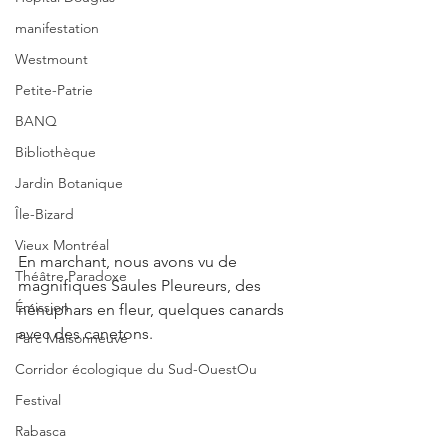
manifestation
Westmount
Petite-Patrie
BANQ
Bibliothèque
Jardin Botanique
Île-Bizard
Vieux Montréal
En marchant, nous avons vu de 
Théâtre Paradoxe
magnifiques Saules Pleureurs, des 
Émission
nénuphars en fleur, quelques canards 
avec des canetons.
Parc Maisonneuve
Corridor écologique du Sud-OuestOu
Festival
Rabasca