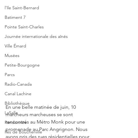
l’île Saint-Bernard
Batiment 7
Pointe Saint-Charles
Journée internationale des aînés
Ville Émard
Musées
Petite-Bourgogne
Parcs
Radio-Canada
Canal Lachine
Bibliothèque
En une belle matinée de juin, 10 
LaSalle
marcheurs marcheuses se sont 
rencontrés au Métro Monk pour une 
Randonnée
promenade au Parc Angrignon. Nous 
Iles de Boucherville
avons pris des rues résidentielles pour 