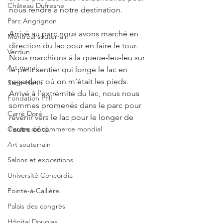
Château Dufresne
nous rendre à notre destination.
Parc Angrignon
Arrivé au parc nous avons marché en 
Montréal souterrain
direction du lac pour en faire le tour.  
Verdun
Nous marchions à la queue-leu-leu sur 
Art mural
le petit sentier qui longe le lac en 
regardant où on m’était les pieds. 
Saint-Henri
Arrivé à l’extrémité du lac, nous nous 
Fondation PHI
sommes promenés dans le parc pour 
Carré Doré
revenir vers le lac pour le longer de 
l'autre côté.
Centre de commerce mondial
Art souterrain
Salons et expositions
Université Concordia
Pointe-à-Callière.
Palais des congrès
Hôpital Douglas