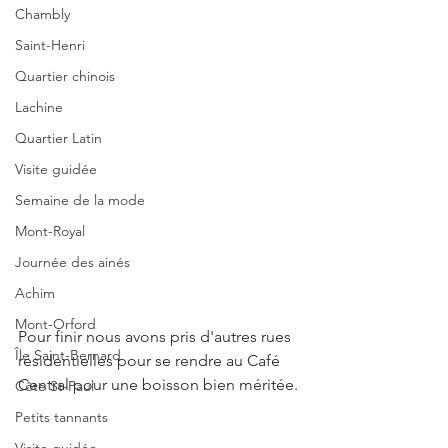
Chambly
Saint-Henri
Quartier chinois
Lachine
Quartier Latin
Visite guidée
Semaine de la mode
Mont-Royal
Journée des ainés
Achim
Mont-Orford
Pour finir nous avons pris d'autres rues 
Île Saint-Bernard
résidentielles pour se rendre au Café 
Central pour une boisson bien méritée.
Côte St-Paul
Petits tannants