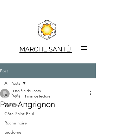
MARCHE SAN
TÉ!
Post
All Posts
Danièle de Jocas
All Posts
17 juin
1 min de lecture
Parc Angrignon
marche
Côte-Saint-Paul
Roche noire
biodome