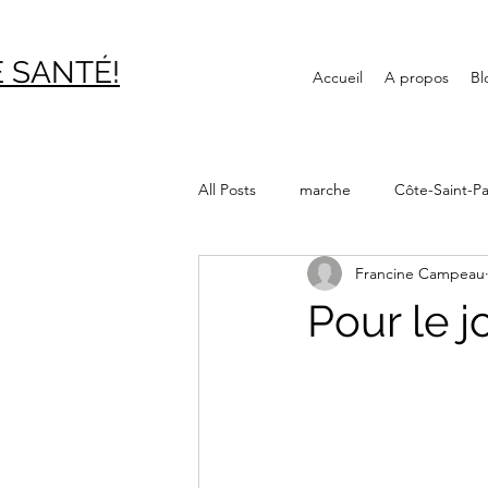
 SAN
TÉ!
Accueil
A propos
Bl
All Posts
marche
Côte-Saint-Pa
Francine Campeau
Journée internationale des aînés
Pour le j
Canal Lachine
Bibliothèque
Montréal souterrain
Verdun