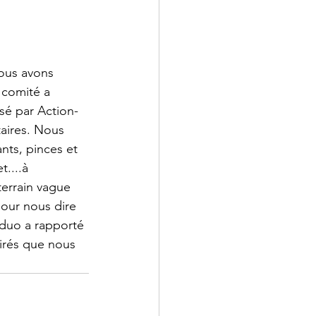
ous avons 
 comité a 
sé par Action-
aires. Nous 
nts, pinces et 
....à 
terrain vague 
pour nous dire 
 duo a rapporté 
irés que nous 