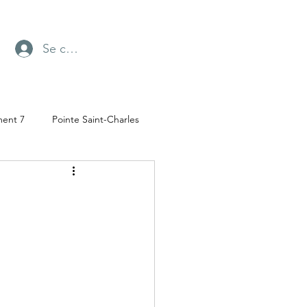
Se connecter
ment 7
Pointe Saint-Charles
Radio-Canada
ufresne
Parc Angrignon