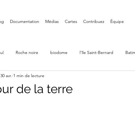
og
Documentation
Médias
Cartes
Contribuez
Équipe
ul
Roche noire
biodome
l’île Saint-Bernard
Bati
30 avr.
1 min de lecture
Ville Émard
Musées
Petite-Bourgogne
Parcs
our de la terre
LaSalle
Randonnée
Iles de Boucherville
Château D
Art mural
Saint-Henri
Fondation PHI
Carré Doré