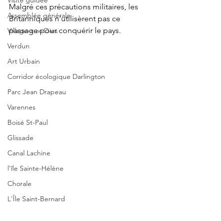
Visite guidée
Malgré ces précautions militaires, les 
Assemblée générale
Britanniques n’utilisèrent pas ce 
passage pour conquérir le pays.
Village-aux-Oies
Verdun
Art Urbain
Corridor écologique Darlington
Parc Jean Drapeau
Varennes
Boisé St-Paul
Glissade
Canal Lachine
l’île Sainte-Hélène
Chorale
L'Île Saint-Bernard