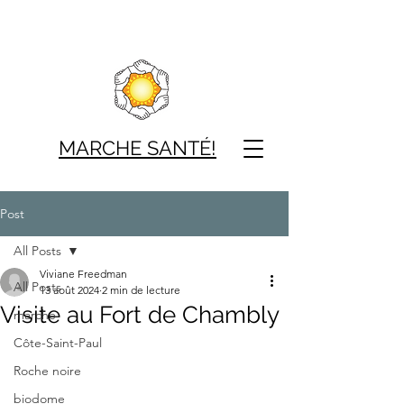
MARCHE SAN
TÉ!
Post
All Posts
Viviane Freedman
All Posts
13 août 2024
2 min de lecture
Visite au Fort de Chambly
marche
Côte-Saint-Paul
Roche noire
biodome