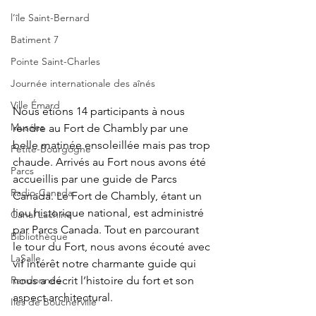
l’île Saint-Bernard
Batiment 7
Pointe Saint-Charles
Journée internationale des aînés
Ville Émard
Nous étions 14 participants à nous 
Musées
rendre au Fort de Chambly par une 
belle matinée ensoleillée mais pas trop 
Petite-Bourgogne
chaude. Arrivés au Fort nous avons été 
Parcs
accueillis par une guide de Parcs 
Radio-Canada
Canada. Le Fort de Chambly, étant un 
lieu historique national, est administré 
Canal Lachine
par Parcs Canada. Tout en parcourant 
Bibliothèque
le tour du Fort, nous avons écouté avec 
LaSalle
vif intérêt notre charmante guide qui 
Randonnée
nous a décrit l’histoire du fort et son 
aspect architectural.
Iles de Boucherville