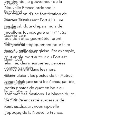
imminente, le gouverneur de la 
Chambly
Nouvelle France ordonne la 
Saint-Henri
construction d’une fortification de 
Quartier chinois
pierre. Ce puissant Fort à l’allure 
médiéval, doté d’épais murs de 
Lachine
moellons fut inauguré en 1711. Sa 
Quartier Latin
position et sa géométrie furent 
Visite guidée
conçues stratégiquement pour faire 
face à l'artillerie anglaise. Par exemple, 
Semaine de la mode
tout angle mort autour du Fort est 
Mont-Royal
éliminé; des meurtrières, percées 
Journée des ainés
verticalement dans les murs, 
Achim
dissimulaient les postes de tir. Autres 
caractéristiques sont les échauguettes, 
Mont-Orford
petits postes de guet en bois au 
Île Saint-Bernard
sommet des bastions. Le blason du roi 
Côte St-Paul
de France encastré au-dessus de 
l’entrée du Fort nous rappelle 
Petits tannants
l’époque de la Nouvelle France. 