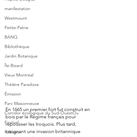
manifestation
Westmount
Petite-Patrie
BANQ
Bibliothèque
Jardin Botanique
Île-Bizard
Vieux Montréal
Théâtre Paradoxe
Émission
Parc Maisonneuve
En 1665 un premier fort fut construit en 
Corridor écologique du Sud-OuestOu
bois par le Régime français pour 
Festival
repousser les Iroquois. Plus tard, 
craignant une invasion britannique 
Rabasca