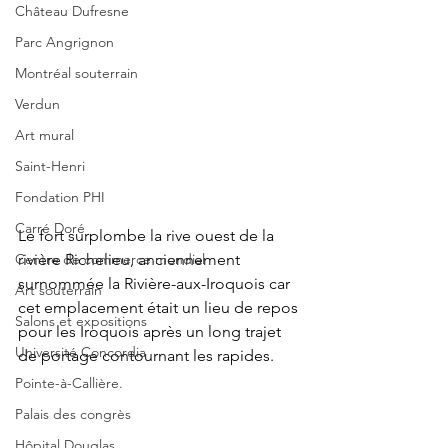
Château Dufresne
Parc Angrignon
Montréal souterrain
Verdun
Art mural
Saint-Henri
Fondation PHI
Carré Doré
Le fort surplombe la rive ouest de la 
rivière Richelieu, anciennement 
Centre de commerce mondial
surnommée la Rivière-aux-Iroquois car 
Art souterrain
cet emplacement était un lieu de repos 
Salons et expositions
pour les Iroquois après un long trajet 
Université Concordia
de portage contournant les rapides.
Pointe-à-Callière.
Palais des congrès
Hôpital Douglas