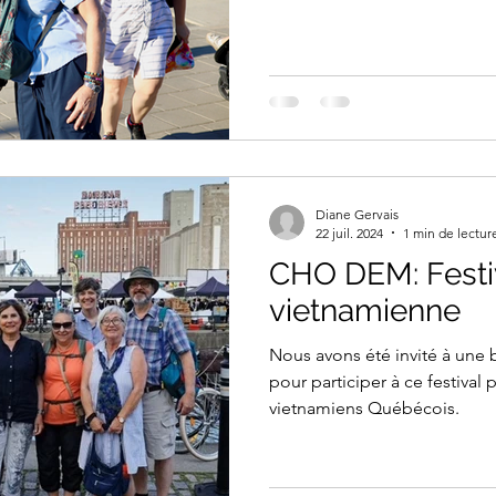
Art souterrain
Salons et expositions
Université Concordia
Diane Gervais
22 juil. 2024
1 min de lectur
CHO DEM: Festiv
vietnamienne
Nous avons été invité à une b
pour participer à ce festival 
vietnamiens Québécois.