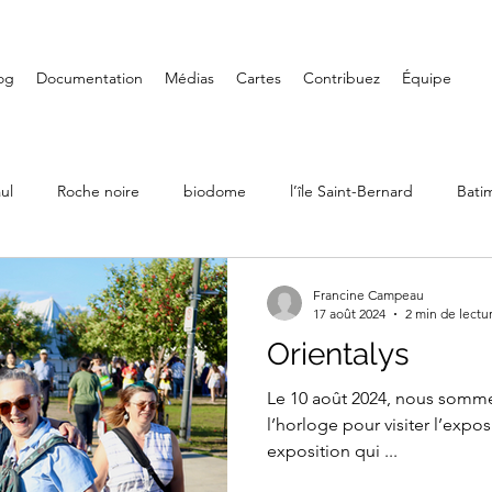
og
Documentation
Médias
Cartes
Contribuez
Équipe
ul
Roche noire
biodome
l’île Saint-Bernard
Bati
Ville Émard
Musées
Petite-Bourgogne
Parcs
Francine Campeau
17 août 2024
2 min de lectu
Orientalys
LaSalle
Randonnée
Iles de Boucherville
Château D
Le 10 août 2024, nous sommes
l’horloge pour visiter l’expos
exposition qui ...
Art mural
Saint-Henri
Fondation PHI
Carré Doré