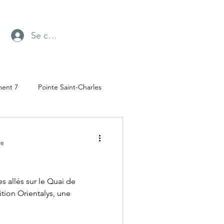
Se connecter
ment 7
Pointe Saint-Charles
Radio-Canada
re
ufresne
Parc Angrignon
 allés sur le Quai de
ition Orientalys, une