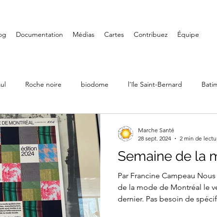
og
Documentation
Médias
Cartes
Contribuez
Équipe
ul
Roche noire
biodome
l’île Saint-Bernard
Bati
Ville Émard
Musées
Petite-Bourgogne
Parcs
Marche Santé
28 sept. 2024
2 min de lectu
Semaine de la
LaSalle
Randonnée
Iles de Boucherville
Château D
Par Francine Campeau Nous a
de la mode de Montréal le 
dernier. Pas besoin de spécifi
Art mural
Saint-Henri
Fondation PHI
Carré Doré