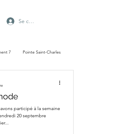
Se connecter
ment 7
Pointe Saint-Charles
Radio-Canada
re
 mode
ufresne
Parc Angrignon
vons participé à la semaine
vendredi 20 septembre
er...