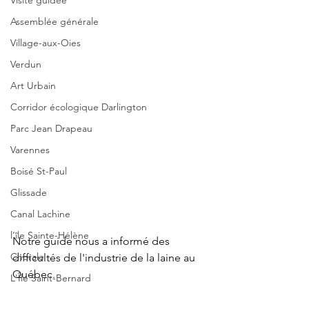
Visite guidée
Assemblée générale
Village-aux-Oies
Verdun
Art Urbain
Corridor écologique Darlington
Parc Jean Drapeau
Varennes
Boisé St-Paul
Glissade
Canal Lachine
l’île Sainte-Hélène
Notre guide nous a informé des 
Chorale
difficultés de l'industrie de la laine au 
Québec. 
L'Île Saint-Bernard