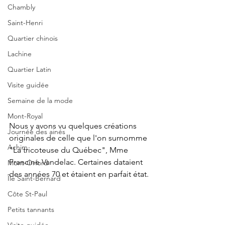
Chambly
Saint-Henri
Quartier chinois
Lachine
Quartier Latin
Visite guidée
Semaine de la mode
Mont-Royal
Nous y avons vu quelques créations 
Journée des ainés
originales de celle que l'on surnomme 
Achim
"La tricoteuse du Québec", Mme 
Francine Vandelac. Certaines dataient 
Mont-Orford
des années 70 et étaient en parfait état.
Île Saint-Bernard
Côte St-Paul
Petits tannants