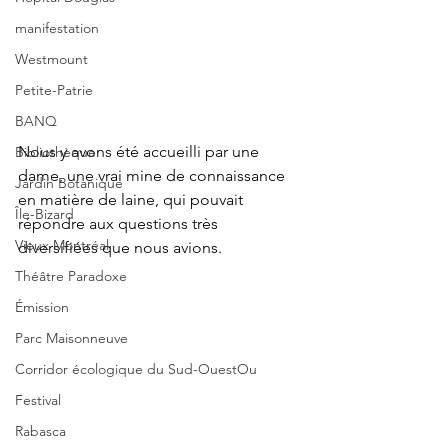
manifestation
Westmount
Petite-Patrie
BANQ
Nous y avons été accueilli par une 
Bibliothèque
dame, une vrai mine de connaissance 
Jardin Botanique
en matière de laine, qui pouvait 
Île-Bizard
répondre aux questions très 
Vieux Montréal
diversifiées que nous avions.
Théâtre Paradoxe
Émission
Parc Maisonneuve
Corridor écologique du Sud-OuestOu
Festival
Rabasca