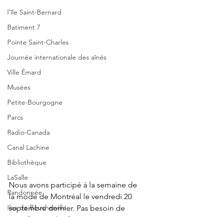
l’île Saint-Bernard
Batiment 7
Pointe Saint-Charles
Journée internationale des aînés
Ville Émard
Musées
Petite-Bourgogne
Parcs
Radio-Canada
Canal Lachine
Bibliothèque
LaSalle
Nous avons participé à la semaine de 
Randonnée
la mode de Montréal le vendredi 20 
Iles de Boucherville
septembre dernier. Pas besoin de 