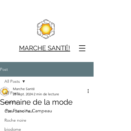
MARCHE SAN
TÉ!
Post
All Posts
Marche Santé
All Posts
28 sept. 2024
2 min de lecture
Semaine de la mode
marche
Par Francine Campeau
Côte-Saint-Paul
Roche noire
biodome