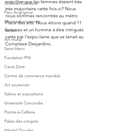
spécifier que les femmes étaient très 
Château Dufresne
très majoritaire cette fois-ci? Nous 
Parc Angrignon
nous sommes rencontrés au métro 
Montréal souterrain
Place des arts. Nous étions quand 11 
femmes et un homme à être intrigués 
Verdun
cette par l'expo-laine que se tenait au 
Art mural
Complexe Desjardins. 
Saint-Henri
Fondation PHI
Carré Doré
Centre de commerce mondial
Art souterrain
Salons et expositions
Université Concordia
Pointe-à-Callière.
Palais des congrès
Hôpital Douglas