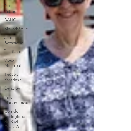
Petite-
Patrie
BANQ
Bibliothèque
Jardin
Botanique
Île-Bizard
Vieux
Montréal
Théâtre
Paradoxe
Émission
Parc
Maisonneuve
Corridor
écologique
du Sud-
OuestOu