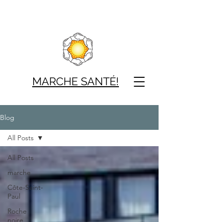
MARCHE SAN
TÉ!
Blog
All Posts
All Posts
marche
Côte-Saint-
Paul
Roche
noire