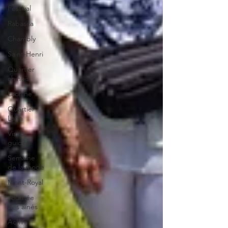
Festival
Rabasca
Chambly
Saint-Henri
Quartier
chinois
Lachine
Quartier
Latin
Visite
guidée
Semaine
de la mode
Mont-Royal
Journée
des ainés
Achim