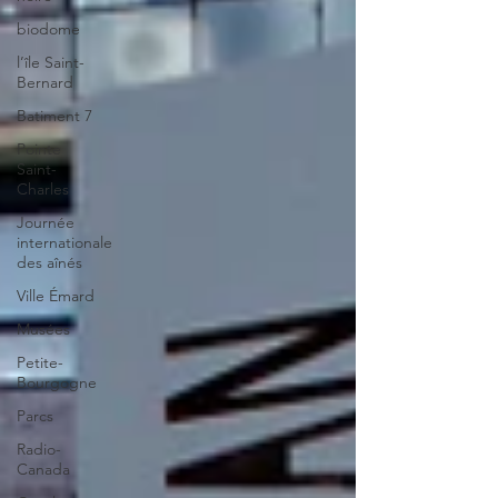
biodome
l’île Saint-
Bernard
Batiment 7
Pointe
Saint-
Charles
Journée
internationale
des aînés
Ville Émard
Musées
Petite-
Bourgogne
Parcs
Radio-
Canada