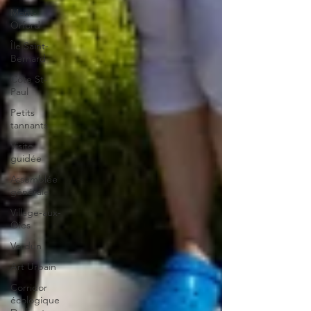
Mont-
Orford
Île Saint-
Bernard
Côte St-
Paul
Petits
tannants
Visite
guidée
Assemblée
générale
Village-aux-
Oies
Verdun
Art Urbain
Corridor
écologique