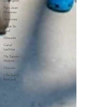
Darlington
Parc Jean
Drapeau
Varennes
Boisé St-
Paul
Glissade
Canal
Lachine
l’île Sainte-
Hélène
Chorale
L'Île Saint-
Bernard