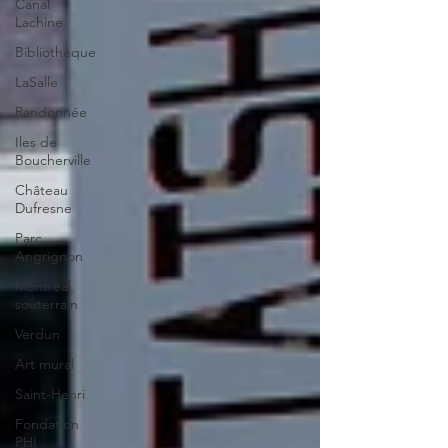
Canal
Lachine
Bibliothèque
LaSalle
Randonnée
Iles de
Boucherville
Château
Dufresne
Parc
Angrignon
Montréal
souterrain
Verdun
Art mural
Saint-Henri
Fondation
PHI