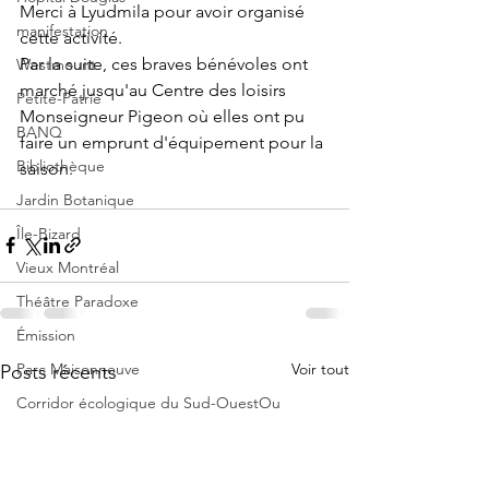
Merci à Lyudmila pour avoir organisé 
manifestation
cette activité.
Par la suite, ces braves bénévoles ont 
Westmount
marché jusqu'au Centre des loisirs 
Petite-Patrie
Monseigneur Pigeon où elles ont pu 
BANQ
faire un emprunt d'équipement pour la 
Bibliothèque
saison. 
Jardin Botanique
Île-Bizard
Vieux Montréal
Théâtre Paradoxe
Émission
Voir tout
Parc Maisonneuve
Posts récents
Corridor écologique du Sud-OuestOu
Festival
Rabasca