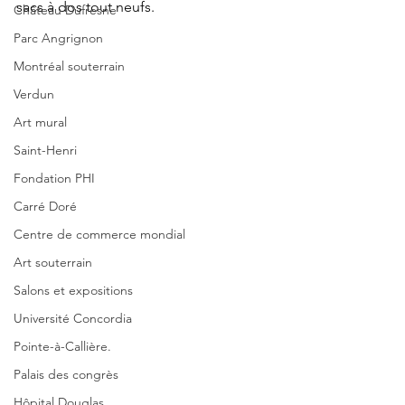
sacs à dos tout neufs.
Château Dufresne
Parc Angrignon
Montréal souterrain
Verdun
Art mural
Saint-Henri
Fondation PHI
Carré Doré
Centre de commerce mondial
Art souterrain
Salons et expositions
Université Concordia
Pointe-à-Callière.
Palais des congrès
Hôpital Douglas