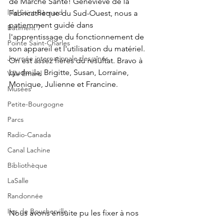
de Marche Santé! Geneviève de la 
l’île Saint-Bernard
Fabricathèque du Sud-Ouest, nous a 
patiemment guidé dans 
Batiment 7
l'apprentissage du fonctionnement de 
Pointe Saint-Charles
son appareil et l'utilisation du matériel. 
Journée internationale des aînés
On est assez fières du résultat. Bravo à 
Lyudmila, Brigitte, Susan, Lorraine, 
Ville Émard
Monique, Julienne et Francine.
Musées
Petite-Bourgogne
Parcs
Radio-Canada
Canal Lachine
Bibliothèque
LaSalle
Randonnée
Iles de Boucherville
Nous avons ensuite pu les fixer à nos 