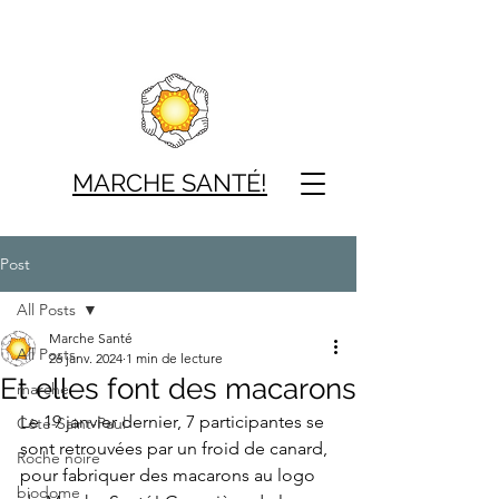
MARCHE SAN
TÉ!
Post
All Posts
Marche Santé
All Posts
26 janv. 2024
1 min de lecture
Et elles font des macarons
marche
Le 19 janvier dernier, 7 participantes se 
Côte-Saint-Paul
sont retrouvées par un froid de canard, 
Roche noire
pour fabriquer des macarons au logo 
biodome