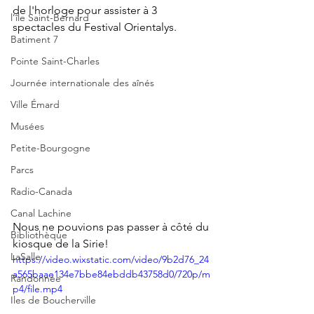
de l'horloge pour assister à 3 
l’île Saint-Bernard
spectacles du Festival Orientalys. 
Batiment 7
Pointe Saint-Charles
Journée internationale des aînés
Ville Émard
Musées
Petite-Bourgogne
Parcs
Radio-Canada
Canal Lachine
Nous ne pouvions pas passer à côté du 
Bibliothèque
kiosque de la Sirie!
LaSalle
https://video.wixstatic.com/video/9b2d76_24
a565baae134e7bbe84ebddb43758d0/720p/m
Randonnée
p4/file.mp4
Iles de Boucherville