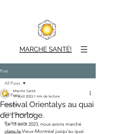
MARCHE SAN
TÉ!
Post
All Posts
Marche Santé
All Posts
19 août 2023
1 min de lecture
Festival Orientalys au quai
marche
de l'horloge.
Côte-Saint-Paul
Roche noire
Le 13 août 2023, nous avons marché 
dans le Vieux-Montréal jusqu'au quai 
biodome