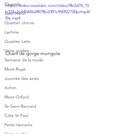
Chambly
https://video.wixstatic.com/video/9b2d76_15
b324c2e440445a987ffbd301c95055/720p/mp4/
Saint-Henri
file.mp4
Quartier chinois
Lachine
Quartier Latin
Visite guidée
Chant de gorge mongole.
Semaine de la mode
Mont-Royal
Journée des ainés
Achim
Mont-Orford
Île Saint-Bernard
Côte St-Paul
Petits tannants