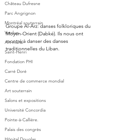
Château Dufresne
Parc Angrignon
Montréal souterrain
Groupe Al-Arz: danses folkloriques du 
Verdun
Moyen-Orient (Dabké). Ils nous ont 
montré à danser des danses 
Art mural
traditionnelles du Liban.
Saint-Henri
Fondation PHI
Carré Doré
Centre de commerce mondial
Art souterrain
Salons et expositions
Université Concordia
Pointe-à-Callière.
Palais des congrès
Hôpital Douglas