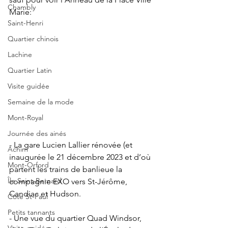
Chambly
Marie:
Saint-Henri
Quartier chinois
Lachine
Quartier Latin
Visite guidée
Semaine de la mode
Mont-Royal
Journée des ainés
- La gare Lucien Lallier rénovée (et 
Achim
inaugurée le 21 décembre 2023 et d’où 
Mont-Orford
partent les trains de banlieue la 
Île Saint-Bernard
compagnie EXO vers St-Jérôme, 
Candiac et Hudson.
Côte St-Paul
Petits tannants
- Une vue du quartier Quad Windsor, 