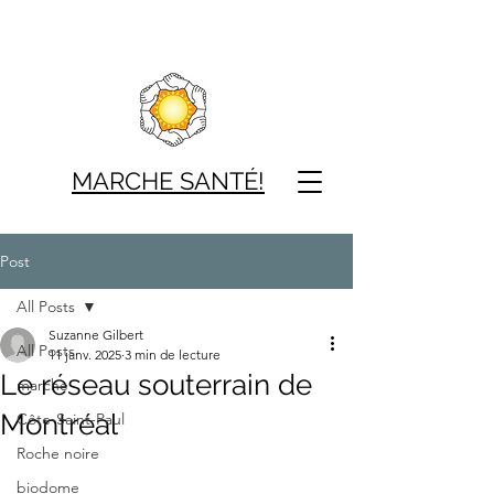
MARCHE SAN
TÉ!
Post
All Posts
Suzanne Gilbert
All Posts
11 janv. 2025
3 min de lecture
Le réseau souterrain de
marche
Montréal
Côte-Saint-Paul
Roche noire
biodome