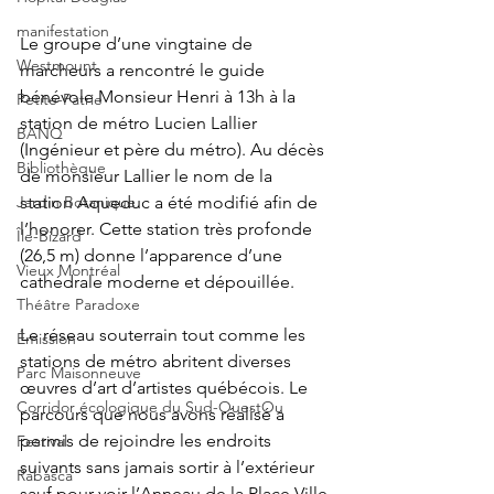
manifestation
Le groupe d’une vingtaine de 
Westmount
marcheurs a rencontré le guide 
bénévole Monsieur Henri à 13h à la 
Petite-Patrie
station de métro Lucien Lallier 
BANQ
(Ingénieur et père du métro). Au décès 
Bibliothèque
de monsieur Lallier le nom de la 
station Aqueduc a été modifié afin de 
Jardin Botanique
l’honorer. Cette station très profonde 
Île-Bizard
(26,5 m) donne l’apparence d’une 
Vieux Montréal
cathédrale moderne et dépouillée.
Théâtre Paradoxe
Le réseau souterrain tout comme les 
Émission
stations de métro abritent diverses 
Parc Maisonneuve
œuvres d’art d’artistes québécois. Le 
Corridor écologique du Sud-OuestOu
parcours que nous avons réalisé a 
permis de rejoindre les endroits 
Festival
suivants sans jamais sortir à l’extérieur 
Rabasca
sauf pour voir l’Anneau de la Place Ville 