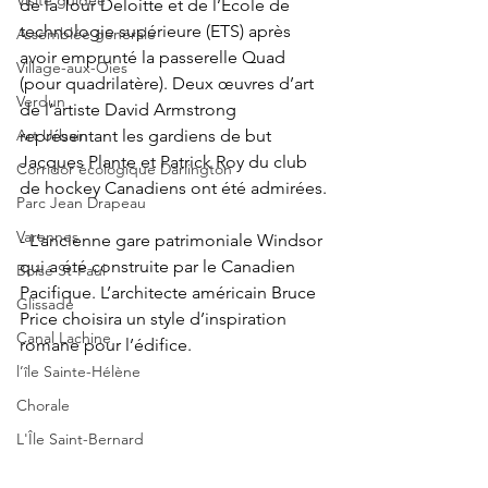
Visite guidée
de la Tour Deloitte et de l’École de 
technologie supérieure (ETS) après 
Assemblée générale
avoir emprunté la passerelle Quad 
Village-aux-Oies
(pour quadrilatère). Deux œuvres d’art 
Verdun
de l’artiste David Armstrong 
représentant les gardiens de but 
Art Urbain
Jacques Plante et Patrick Roy du club 
Corridor écologique Darlington
de hockey Canadiens ont été admirées.
Parc Jean Drapeau
Varennes
- L’ancienne gare patrimoniale Windsor 
qui a été construite par le Canadien 
Boisé St-Paul
Pacifique. L’architecte américain Bruce 
Glissade
Price choisira un style d’inspiration 
Canal Lachine
romane pour l’édifice.
l’île Sainte-Hélène
Chorale
L'Île Saint-Bernard