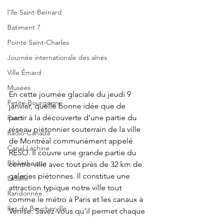
l’île Saint-Bernard
Batiment 7
Pointe Saint-Charles
Journée internationale des aînés
Ville Émard
Musées
En cette journée glaciale du jeudi 9 
Petite-Bourgogne
janvier, quelle bonne idée que de 
partir à la découverte d’une partie du 
Parcs
réseau piétonnier souterrain de la ville 
Radio-Canada
de Montréal communément appelé 
Canal Lachine
RESO. Il couvre une grande partie du 
Bibliothèque
centre-ville avec tout près de 32 km de 
galeries piétonnes. Il constitue une 
LaSalle
attraction typique notre ville tout 
Randonnée
comme le métro à Paris et les canaux à 
Iles de Boucherville
Venise. Savez-vous qu’il permet chaque 