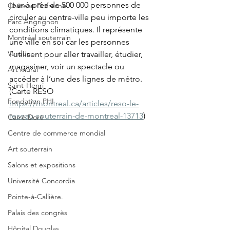
jour à près de 500 000 personnes de 
Château Dufresne
circuler au centre-ville peu importe les 
Parc Angrignon
conditions climatiques. Il représente 
Montréal souterrain
une ville en soi car les personnes 
Verdun
l’utilisent pour aller travailler, étudier, 
magasiner, voir un spectacle ou 
Art mural
accéder à l’une des lignes de métro. 
Saint-Henri
(Carte RESO 
Fondation PHI
https://montreal.ca/articles/reso-le-
reseau-souterrain-de-montreal-13713
)
Carré Doré
Centre de commerce mondial
Art souterrain
Salons et expositions
Université Concordia
Pointe-à-Callière.
Palais des congrès
Hôpital Douglas