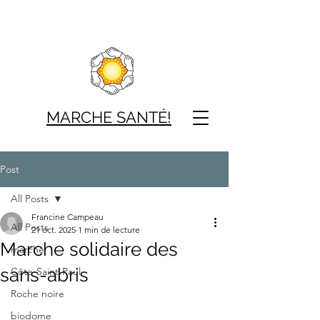
MARCHE SAN
TÉ!
Post
All Posts
Francine Campeau
All Posts
21 oct. 2025
1 min de lecture
Marche solidaire des
marche
sans-abris
Côte-Saint-Paul
Roche noire
biodome