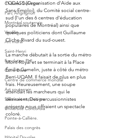
l'ODASS (Organisation d'Aide aux 
Château Dufresne
Sans-Emploi), du Comité social centre-
Parc Angrignon
sud (l'un des 6 centres d'éducation 
Montréal souterrain
populaires de Montréal) ainsi que 
Verdun
quelques politiciens dont Guillaume 
Cliche-Rivard du sud-ouest.
Art mural
Saint-Henri
La marche débutait à la sortie du métro 
Fondation PHI
Mont-Royal et se terminait à la Place 
Émilie-Gamelin, juste à côté du métro 
Carré Doré
Berri-UQAM. Il faisait de plus en plus 
Centre de commerce mondial
frais. Heureusement, une soupe 
Art souterrain
attendait les marcheurs qui le 
Salons et expositions
désiraient. Des percussionnistes 
présents nous offraient un spectacle 
Université Concordia
coloré.
Pointe-à-Callière.
Palais des congrès
Hôpital Douglas