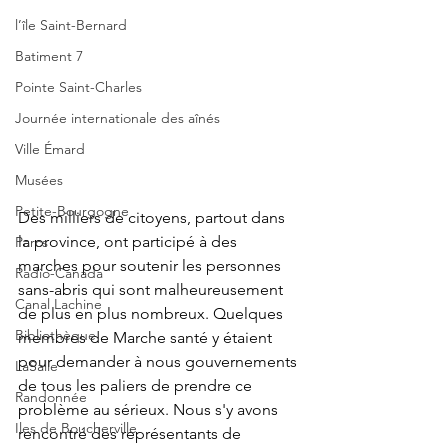
l’île Saint-Bernard
Batiment 7
Pointe Saint-Charles
Journée internationale des aînés
Ville Émard
Musées
Petite-Bourgogne
Des milliers de citoyens, partout dans 
la province, ont participé à des 
Parcs
marches pour soutenir les personnes 
Radio-Canada
sans-abris qui sont malheureusement 
Canal Lachine
de plus en plus nombreux. Quelques 
Bibliothèque
membres de Marche santé y étaient 
pour demander à nous gouvernements 
LaSalle
de tous les paliers de prendre ce 
Randonnée
problème au sérieux. Nous s'y avons 
Iles de Boucherville
rencontré des représentants de 