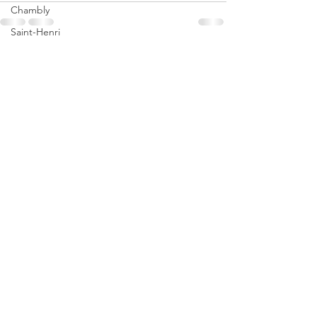
Chambly
Saint-Henri
Quartier chinois
Voir tout
Posts récents
Lachine
Quartier Latin
Visite guidée
Semaine de la mode
Mont-Royal
Journée des ainés
Achim
Mont-Orford
Île Saint-Bernard
Côte St-Paul
Petits tannants