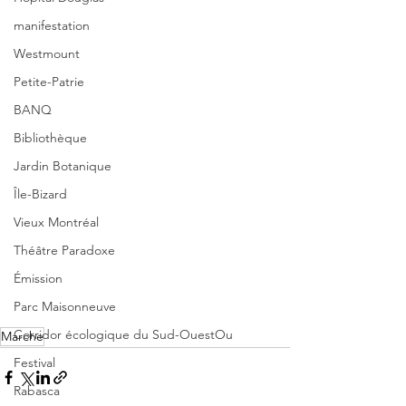
manifestation
Westmount
Petite-Patrie
BANQ
Bibliothèque
Jardin Botanique
Île-Bizard
Vieux Montréal
Théâtre Paradoxe
Émission
Parc Maisonneuve
Corridor écologique du Sud-OuestOu
Marche
Festival
Rabasca