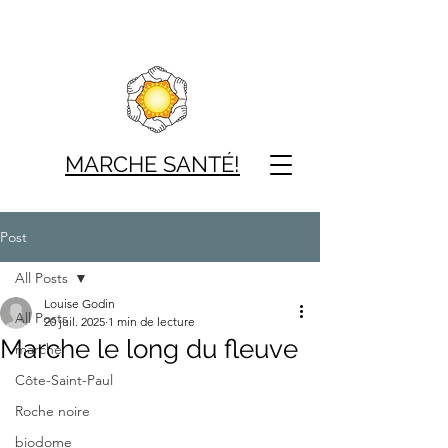
MARCHE SAN
TÉ!
Post
All Posts
Louise Godin
All Posts
20 juil. 2025
1 min de lecture
Marche le long du fleuve
marche
Côte-Saint-Paul
Roche noire
biodome