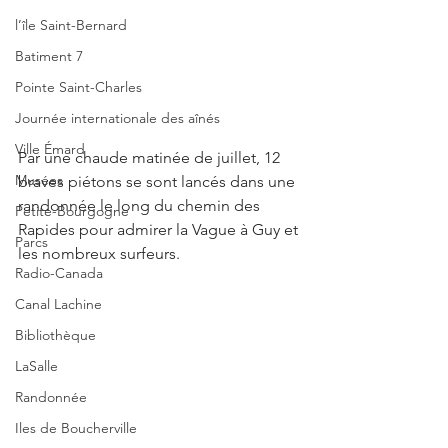
l’île Saint-Bernard
Batiment 7
Pointe Saint-Charles
Journée internationale des aînés
Ville Émard
Par une chaude matinée de juillet, 12 
Musées
braves piétons se sont lancés dans une 
randonnée le long du chemin des 
Petite-Bourgogne
Rapides pour admirer la Vague à Guy et 
Parcs
les nombreux surfeurs. 
Radio-Canada
Canal Lachine
Bibliothèque
LaSalle
Randonnée
Iles de Boucherville