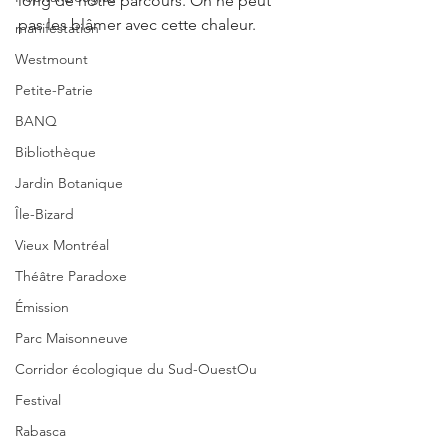
long de notre parcours. On ne peut 
pas les blâmer avec cette chaleur. 
manifestation
Westmount
Petite-Patrie
BANQ
Bibliothèque
Jardin Botanique
Île-Bizard
Vieux Montréal
Théâtre Paradoxe
Émission
Parc Maisonneuve
Corridor écologique du Sud-OuestOu
Festival
Rabasca