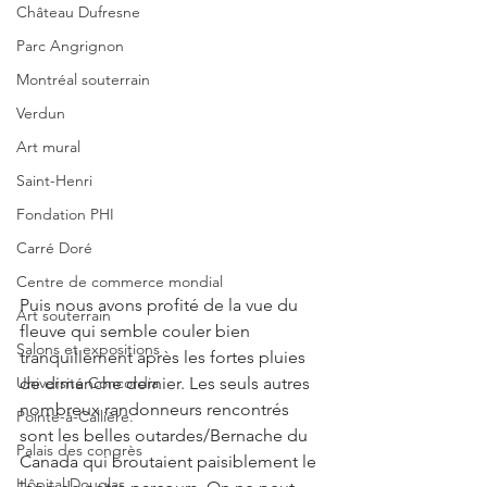
Château Dufresne
Parc Angrignon
Montréal souterrain
Verdun
Art mural
Saint-Henri
Fondation PHI
Carré Doré
Centre de commerce mondial
Puis nous avons profité de la vue du 
Art souterrain
fleuve qui semble couler bien 
Salons et expositions
tranquillement après les fortes pluies 
Université Concordia
de dimanche dernier. Les seuls autres 
nombreux randonneurs rencontrés 
Pointe-à-Callière.
sont les belles outardes/Bernache du 
Palais des congrès
Canada qui broutaient paisiblement le 
Hôpital Douglas