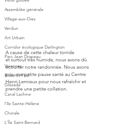
Visite guidée
Assemblée générale
Village-aux-Oies
Verdun
Art Urbain
Corridor écologique Darlington
A cause de cette chaleur torride 
Parc Jean Drapeau
et surtout très humide, nous avons dû 
Varennes
écourter notre randonnée. Nous avons 
pris une petite pause santé au Centre 
Boisé St-Paul
Henri-Lemieux pour nous rafraîchir et 
Glissade
prendre une petite collation. 
Canal Lachine
l’île Sainte-Hélène
Chorale
L'Île Saint-Bernard