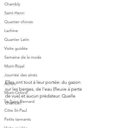
Chambly
Saint-Henri
Quartier chinois
Lachine
Quartier Latin
Visite guidée
Semaine de la mode
Mont-Royal
Journée des ainés
Elles ont tout à leur portée: du gazon 
Achim
sur les berges, de l'eau (fleuve à perte 
Mont-Orford
de vue) et aucun prédateur. Quelle 
Île Saint-Bernard
chance!
Côte St-Paul
Petits tannants