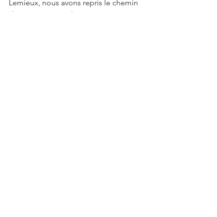
Lemieux, nous avons repris le chemin 
du retour par autobus qui nous a 
déposés au Métro Angrignon.
Une belle randonnée remplie de rires 
et d'échanges amicaux et qui ne 
demande que de revenir très bientôt!
marche
marche